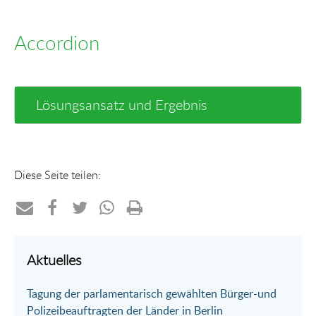
Accordion
Lösungsansatz und Ergebnis
Diese Seite teilen:
Teilen
Teilen
Teilen
Teilen
Drucken
per
auf
auf
per
Aktuelles
E-
Facebook
Twitter
WhatsApp
Tagung der parlamentarisch gewählten Bürger-und
Mail
Polizeibeauftragten der Länder in Berlin