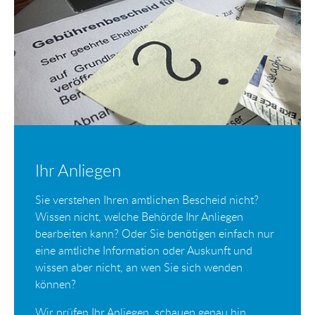
Ihr Anliegen
Sie verstehen Ihren amtlichen Bescheid nicht?
Wissen nicht, welche Behörde Ihr Anliegen
bearbeiten kann? Oder Sie benötigen einfach nur
eine amtliche Information oder Auskunft und
wissen aber nicht, an wen Sie sich wenden
können?
Wir prüfen Ihr Anliegen, schauen genau hin,