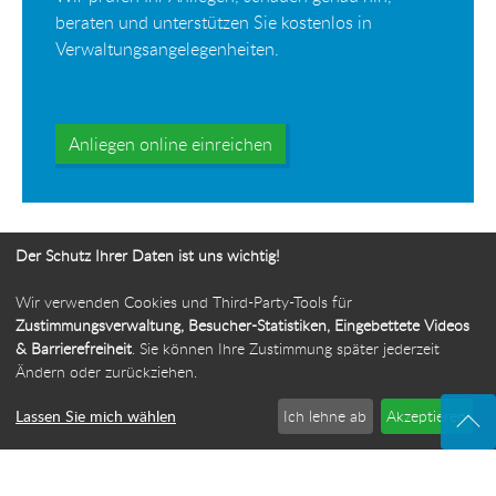
beraten und unterstützen Sie kostenlos in
Verwaltungsangelegenheiten.
Anliegen online einreichen
Der Schutz Ihrer Daten ist uns wichtig!
Wir verwenden Cookies und Third-Party-Tools für
Ihr Weg zur Bürgerbeauftragten
Zustimmungsverwaltung, Besucher-Statistiken, Eingebettete Videos
& Barrierefreiheit
. Sie können Ihre Zustimmung später jederzeit
Route planen
Ändern oder zurückziehen.
Lassen Sie mich wählen
Ich lehne ab
Akzeptieren
© 2026 Die Bürgerbeauftragte des Freistaats Thüringen
·
Webdesign: ideenwert Werbeagentur Thüringen