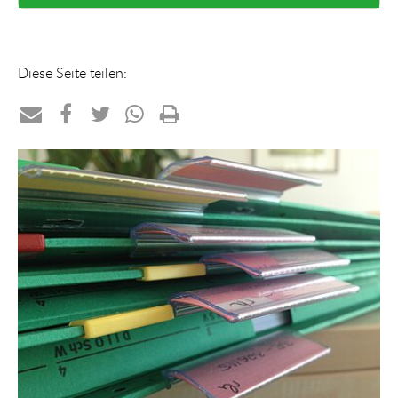
Diese Seite teilen:
Teilen
Teilen
Teilen
Teilen
Drucken
per
auf
auf
per
E-
Facebook
Twitter
WhatsApp
Mail